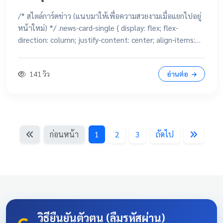
/* สไตล์การ์ดข่าว (แนบมาให้เพื่อความสวยงามเมื่อแยกไปอยู่
หน้าใหม่) */ .news-card-single { display: flex; flex-
direction: column; justify-content: center; align-items:
center; height: 250px; border-radius: 15px; padding: 20px;
text-decoration: none !important; color: white
141 วิว
อ่านต่อ
!important; transition: all 0.3s ease; text-align: center;
box-shadow: 0 4px 10px rgba(0,0,0,0.1); position:
relative; overflow: hidden; margin: 20px auto; width:
100%; max-width: 500px; /* จำกัดความกว้างไม่ให้ยืดเกินไป
ถ้าเปิดในคอม */ background: linear-gradient(135deg,
ก่อนหน้า
1
2
3
ถัดไป
#003366 0%, #004080 100%); border-bottom: 5px solid
#D4AF37; font-family: 'Sarabun', sans-serif; } .news-card-
single:hover { transform: translateY(-8px); box-shadow: 0
12px 20px rgba(0,0,0,0.2); filter: brightness(1.1); } .news-
card-single .card-title { font-size: 22px; font-weight: bold;
z-index: 1; line-height: 1.4; } .news-card-single .card-
subtitle { font-size: 16px; opacity: 0.9; z-index: 1; margin-
วิธียืนยันตัวตน (ลืมรหัสผ่าน)
top: 10px; } .news-card-single::after { content: "🏆";