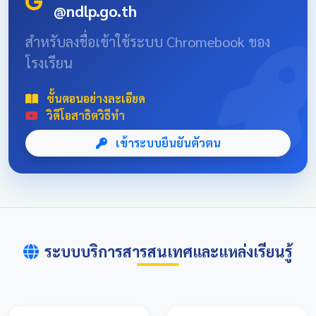
@ndlp.go.th
position: absolute; font-size: 8rem; bottom: -20px; right:
-10px; opacity: 0.1; } .news-header-box { text-align:
สำหรับลงชื่อเข้าใช้ระบบ Chromebook ของ
center; font-family: 'Sarabun', sans-serif; padding: 20px;
โรงเรียน
max-width: 800px; margin: 0 auto; } 📌 ข่าวประชาสัมพันธ์
และลิงก์รับสมัคร คลิกที่แบนเนอร์ด้านล่างเพื่อเข้าสู่ระบบการ
แข่งขันและดูรายละเอียดเพิ่มเติม การแข่งขันศิลปหัตถกรรม
ขั้นตอนอย่างละเอียด
นักเรียนครั้งที่ 73 โซนอุบลเหนือ จังหวัดอุบลราชธานี
วิดีโอสาธิตวิธีทำ
เข้าระบบยืนยันตัวตน
ระบบบริการสารสนเทศและแหล่งเรียนรู้