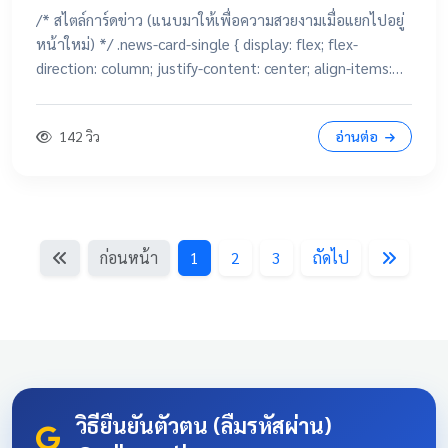
/* สไตล์การ์ดข่าว (แนบมาให้เพื่อความสวยงามเมื่อแยกไปอยู่
หน้าใหม่) */ .news-card-single { display: flex; flex-
direction: column; justify-content: center; align-items:
center; height: 250px; border-radius: 15px; padding: 20px;
text-decoration: none !important; color: white
142 วิว
อ่านต่อ
!important; transition: all 0.3s ease; text-align: center;
box-shadow: 0 4px 10px rgba(0,0,0,0.1); position:
relative; overflow: hidden; margin: 20px auto; width:
100%; max-width: 500px; /* จำกัดความกว้างไม่ให้ยืดเกินไป
ถ้าเปิดในคอม */ background: linear-gradient(135deg,
ก่อนหน้า
1
2
3
ถัดไป
#003366 0%, #004080 100%); border-bottom: 5px solid
#D4AF37; font-family: 'Sarabun', sans-serif; } .news-card-
single:hover { transform: translateY(-8px); box-shadow: 0
12px 20px rgba(0,0,0,0.2); filter: brightness(1.1); } .news-
card-single .card-title { font-size: 22px; font-weight: bold;
z-index: 1; line-height: 1.4; } .news-card-single .card-
subtitle { font-size: 16px; opacity: 0.9; z-index: 1; margin-
วิธียืนยันตัวตน (ลืมรหัสผ่าน)
top: 10px; } .news-card-single::after { content: "🏆";