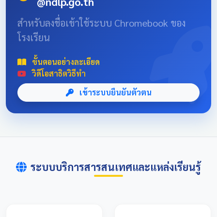
@ndlp.go.th
position: absolute; font-size: 8rem; bottom: -20px; right:
-10px; opacity: 0.1; } .news-header-box { text-align:
สำหรับลงชื่อเข้าใช้ระบบ Chromebook ของ
center; font-family: 'Sarabun', sans-serif; padding: 20px;
โรงเรียน
max-width: 800px; margin: 0 auto; } 📌 ข่าวประชาสัมพันธ์
และลิงก์รับสมัคร คลิกที่แบนเนอร์ด้านล่างเพื่อเข้าสู่ระบบการ
แข่งขันและดูรายละเอียดเพิ่มเติม การแข่งขันศิลปหัตถกรรม
ขั้นตอนอย่างละเอียด
นักเรียนครั้งที่ 73 โซนอุบลเหนือ จังหวัดอุบลราชธานี
วิดีโอสาธิตวิธีทำ
เข้าระบบยืนยันตัวตน
ระบบบริการสารสนเทศและแหล่งเรียนรู้