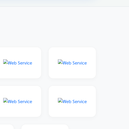
family: 'Sarabun', sans-serif; padding: 20px;
max-width: 800px; margin: 0 auto; } 📌 ข่าว
ประชาสัมพันธ์และลิงก์รับสมัคร คลิกที่แบนเนอร์
ด้านล่างเพื่อเข้าสู่ระบบการแข่งขันและดูราย
ละเอียดเพิ่มเติม การแข่งขันศิลปหัตถกรรมนักเรียน
ครั้งที่ 73 โซนอุบลเหนือ จังหวัดอุบลราชธานี