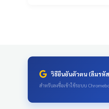
วิธียืนยันตัวตน (ลืมรหั
สำหรับลงชื่อเข้าใช้ระบบ Chromeb