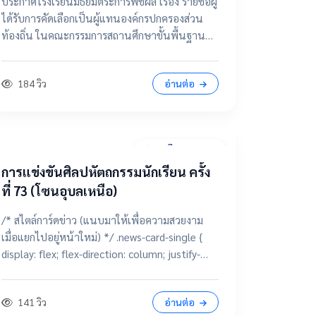
ประกาศโรงเรียนมัธยมตระการพืชผล เรื่อง รายชื่อผู้
กรรมการสถานศึกษาขั้นพื้นฐาน
ได้รับการคัดเลือกเป็นผู้แทนองค์กรปกครองส่วน
ท้องถิ่น ในคณะกรรมการสถานศึกษาขั้นพื้นฐาน
โรงเรียนมัธยมตระการพืชผล 📂 คลิกเพื่อดูราย
ละเอียด / เอกสารแนบ ดูไฟล์ประกาศขนาดเต็ม
184 วิว
อ่านต่อ
28 มีนาคม 2569
การแข่งขันศิลปหัตถกรรมนักเรียน ครั้ง
ที่ 73 (โซนอุบลเหนือ)
/* สไตล์การ์ดข่าว (แนบมาให้เพื่อความสวยงาม
เมื่อแยกไปอยู่หน้าใหม่) */ .news-card-single {
display: flex; flex-direction: column; justify-
content: center; align-items: center; height:
250px; border-radius: 15px; padding: 20px;
141 วิว
อ่านต่อ
text-decoration: none !important; color: white