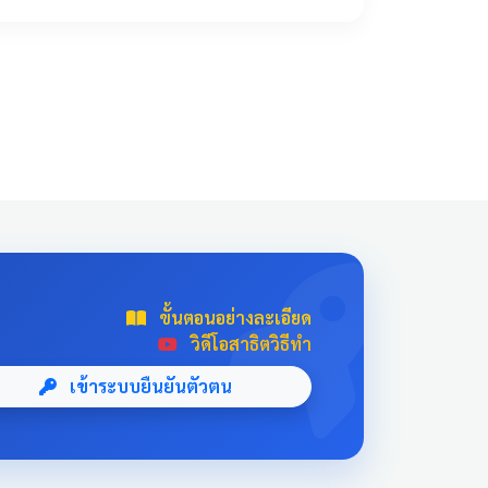
!important; transition: all 0.3s ease; text-
align: center; box-shadow: 0 4px 10px
rgba(0,0,0,0.1); position: relative; overflow:
hidden; margin: 20px auto; width: 100%; max-
width: 500px; /* จำกัดความกว้างไม่ให้ยืดเกินไป
ถ้าเปิดในคอม */ background: linear-
gradient(135deg, #003366 0%, #004080
100%); border-bottom: 5px solid #D4AF37;
font-family: 'Sarabun', sans-serif; } .news-card-
single:hover { transform: translateY(-8px);
box-shadow: 0 12px 20px rgba(0,0,0,0.2); filter:
brightness(1.1); } .news-card-single .card-title {
ขั้นตอนอย่างละเอียด
font-size: 22px; font-weight: bold; z-index: 1;
วิดีโอสาธิตวิธีทำ
line-height: 1.4; } .news-card-single .card-
subtitle { font-size: 16px; opacity: 0.9; z-index:
เข้าระบบยืนยันตัวตน
1; margin-top: 10px; } .news-card-single::after {
content: "🏆"; position: absolute; font-size:
8rem; bottom: -20px; right: -10px; opacity: 0.1;
} .news-header-box { text-align: center; font-