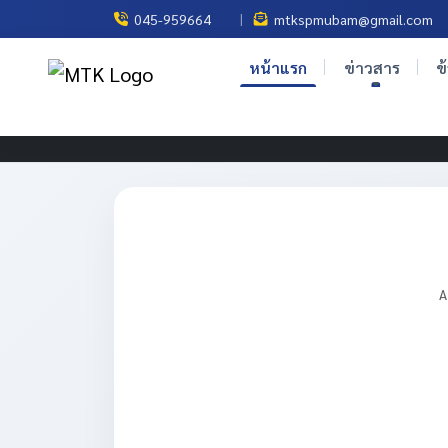
|
045-959664
mtkspmubam@gmail.com
หน้าแรก
ข่าวสาร
ข
A