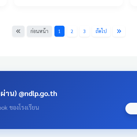
ก่อนหน้า
1
2
3
ถัดไป
สผ่าน) @ndlp.go.th
ook ของโรงเรียน