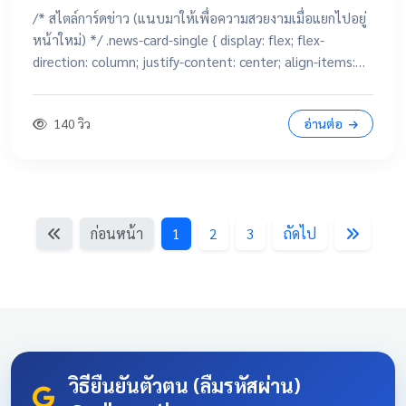
/* สไตล์การ์ดข่าว (แนบมาให้เพื่อความสวยงามเมื่อแยกไปอยู่
หน้าใหม่) */ .news-card-single { display: flex; flex-
direction: column; justify-content: center; align-items:
center; height: 250px; border-radius: 15px; padding: 20px;
text-decoration: none !important; color: white
140 วิว
อ่านต่อ
!important; transition: all 0.3s ease; text-align: center;
box-shadow: 0 4px 10px rgba(0,0,0,0.1); position:
relative; overflow: hidden; margin: 20px auto; width:
100%; max-width: 500px; /* จำกัดความกว้างไม่ให้ยืดเกินไป
ถ้าเปิดในคอม */ background: linear-gradient(135deg,
ก่อนหน้า
1
2
3
ถัดไป
#003366 0%, #004080 100%); border-bottom: 5px solid
#D4AF37; font-family: 'Sarabun', sans-serif; } .news-card-
single:hover { transform: translateY(-8px); box-shadow: 0
12px 20px rgba(0,0,0,0.2); filter: brightness(1.1); } .news-
card-single .card-title { font-size: 22px; font-weight: bold;
z-index: 1; line-height: 1.4; } .news-card-single .card-
subtitle { font-size: 16px; opacity: 0.9; z-index: 1; margin-
วิธียืนยันตัวตน (ลืมรหัสผ่าน)
top: 10px; } .news-card-single::after { content: "🏆";