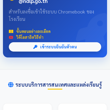
@ndlp.go.th
position: absolute; font-size: 8rem; bottom: -20px; right:
-10px; opacity: 0.1; } .news-header-box { text-align:
สำหรับลงชื่อเข้าใช้ระบบ Chromebook ของ
center; font-family: 'Sarabun', sans-serif; padding: 20px;
โรงเรียน
max-width: 800px; margin: 0 auto; } 📌 ข่าวประชาสัมพันธ์
และลิงก์รับสมัคร คลิกที่แบนเนอร์ด้านล่างเพื่อเข้าสู่ระบบการ
แข่งขันและดูรายละเอียดเพิ่มเติม การแข่งขันศิลปหัตถกรรม
ขั้นตอนอย่างละเอียด
นักเรียนครั้งที่ 73 โซนอุบลเหนือ จังหวัดอุบลราชธานี
วิดีโอสาธิตวิธีทำ
เข้าระบบยืนยันตัวตน
ระบบบริการสารสนเทศและแหล่งเรียนรู้