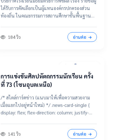
ประกาศโรงเรียนมัธยมตระการพืชผล เรื่อง รายชื่อผู้
กรรมการสถานศึกษาขั้นพื้นฐาน
ได้รับการคัดเลือกเป็นผู้แทนองค์กรปกครองส่วน
ท้องถิ่น ในคณะกรรมการสถานศึกษาขั้นพื้นฐาน
โรงเรียนมัธยมตระการพืชผล 📂 คลิกเพื่อดูราย
ละเอียด / เอกสารแนบ ดูไฟล์ประกาศขนาดเต็ม
184 วิว
อ่านต่อ
28 มีนาคม 2569
การแข่งขันศิลปหัตถกรรมนักเรียน ครั้ง
ที่ 73 (โซนอุบลเหนือ)
/* สไตล์การ์ดข่าว (แนบมาให้เพื่อความสวยงาม
เมื่อแยกไปอยู่หน้าใหม่) */ .news-card-single {
display: flex; flex-direction: column; justify-
content: center; align-items: center; height:
250px; border-radius: 15px; padding: 20px;
141 วิว
อ่านต่อ
text-decoration: none !important; color: white