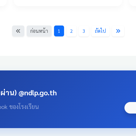
ก่อนหน้า
1
2
3
ถัดไป
สผ่าน) @ndlp.go.th
ook ของโรงเรียน