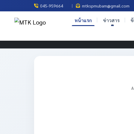
|
045-959664
mtkspmubam@gmail.com
หน้าแรก
ข่าวสาร
ข
A