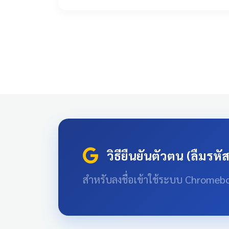
วิธียืนยันตัวตน (ลืมรหั
สำหรับลงชื่อเข้าใช้ระบบ Chromeb