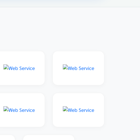
family: 'Sarabun', sans-serif; padding: 20px;
max-width: 800px; margin: 0 auto; } 📌 ข่าว
ประชาสัมพันธ์และลิงก์รับสมัคร คลิกที่แบนเนอร์
ด้านล่างเพื่อเข้าสู่ระบบการแข่งขันและดูราย
ละเอียดเพิ่มเติม การแข่งขันศิลปหัตถกรรมนักเรียน
ครั้งที่ 73 โซนอุบลเหนือ จังหวัดอุบลราชธานี