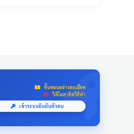
!important; transition: all 0.3s ease; text-
align: center; box-shadow: 0 4px 10px
rgba(0,0,0,0.1); position: relative; overflow:
hidden; margin: 20px auto; width: 100%; max-
width: 500px; /* จำกัดความกว้างไม่ให้ยืดเกินไป
ถ้าเปิดในคอม */ background: linear-
gradient(135deg, #003366 0%, #004080
100%); border-bottom: 5px solid #D4AF37;
font-family: 'Sarabun', sans-serif; } .news-card-
single:hover { transform: translateY(-8px);
box-shadow: 0 12px 20px rgba(0,0,0,0.2); filter:
brightness(1.1); } .news-card-single .card-title {
ขั้นตอนอย่างละเอียด
font-size: 22px; font-weight: bold; z-index: 1;
วิดีโอสาธิตวิธีทำ
line-height: 1.4; } .news-card-single .card-
subtitle { font-size: 16px; opacity: 0.9; z-index:
เข้าระบบยืนยันตัวตน
1; margin-top: 10px; } .news-card-single::after {
content: "🏆"; position: absolute; font-size:
8rem; bottom: -20px; right: -10px; opacity: 0.1;
} .news-header-box { text-align: center; font-