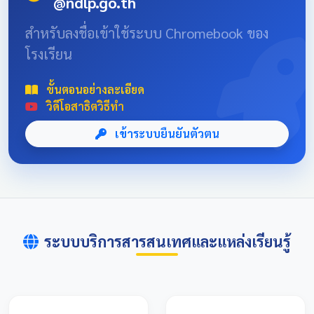
@ndlp.go.th
position: absolute; font-size: 8rem; bottom: -20px; right:
-10px; opacity: 0.1; } .news-header-box { text-align:
สำหรับลงชื่อเข้าใช้ระบบ Chromebook ของ
center; font-family: 'Sarabun', sans-serif; padding: 20px;
โรงเรียน
max-width: 800px; margin: 0 auto; } 📌 ข่าวประชาสัมพันธ์
และลิงก์รับสมัคร คลิกที่แบนเนอร์ด้านล่างเพื่อเข้าสู่ระบบการ
แข่งขันและดูรายละเอียดเพิ่มเติม การแข่งขันศิลปหัตถกรรม
ขั้นตอนอย่างละเอียด
นักเรียนครั้งที่ 73 โซนอุบลเหนือ จังหวัดอุบลราชธานี
วิดีโอสาธิตวิธีทำ
เข้าระบบยืนยันตัวตน
ระบบบริการสารสนเทศและแหล่งเรียนรู้