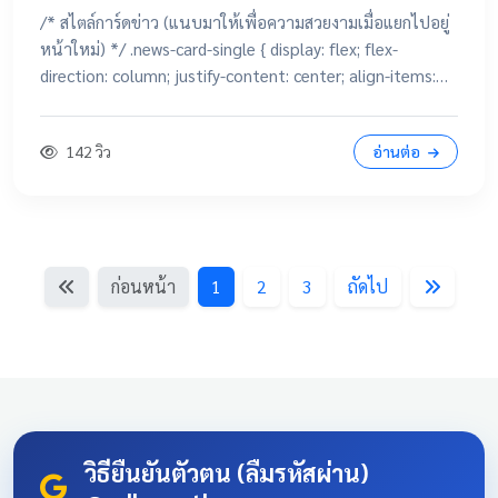
/* สไตล์การ์ดข่าว (แนบมาให้เพื่อความสวยงามเมื่อแยกไปอยู่
หน้าใหม่) */ .news-card-single { display: flex; flex-
direction: column; justify-content: center; align-items:
center; height: 250px; border-radius: 15px; padding: 20px;
text-decoration: none !important; color: white
142 วิว
อ่านต่อ
!important; transition: all 0.3s ease; text-align: center;
box-shadow: 0 4px 10px rgba(0,0,0,0.1); position:
relative; overflow: hidden; margin: 20px auto; width:
100%; max-width: 500px; /* จำกัดความกว้างไม่ให้ยืดเกินไป
ถ้าเปิดในคอม */ background: linear-gradient(135deg,
ก่อนหน้า
1
2
3
ถัดไป
#003366 0%, #004080 100%); border-bottom: 5px solid
#D4AF37; font-family: 'Sarabun', sans-serif; } .news-card-
single:hover { transform: translateY(-8px); box-shadow: 0
12px 20px rgba(0,0,0,0.2); filter: brightness(1.1); } .news-
card-single .card-title { font-size: 22px; font-weight: bold;
z-index: 1; line-height: 1.4; } .news-card-single .card-
subtitle { font-size: 16px; opacity: 0.9; z-index: 1; margin-
วิธียืนยันตัวตน (ลืมรหัสผ่าน)
top: 10px; } .news-card-single::after { content: "🏆";