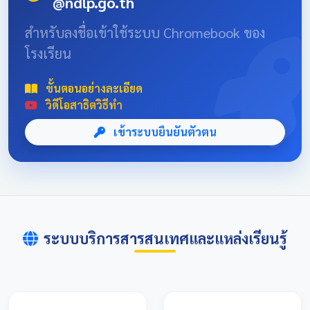
@ndlp.go.th
position: absolute; font-size: 8rem; bottom: -20px; right:
-10px; opacity: 0.1; } .news-header-box { text-align:
สำหรับลงชื่อเข้าใช้ระบบ Chromebook ของ
center; font-family: 'Sarabun', sans-serif; padding: 20px;
โรงเรียน
max-width: 800px; margin: 0 auto; } 📌 ข่าวประชาสัมพันธ์
และลิงก์รับสมัคร คลิกที่แบนเนอร์ด้านล่างเพื่อเข้าสู่ระบบการ
แข่งขันและดูรายละเอียดเพิ่มเติม การแข่งขันศิลปหัตถกรรม
ขั้นตอนอย่างละเอียด
นักเรียนครั้งที่ 73 โซนอุบลเหนือ จังหวัดอุบลราชธานี
วิดีโอสาธิตวิธีทำ
เข้าระบบยืนยันตัวตน
ระบบบริการสารสนเทศและแหล่งเรียนรู้