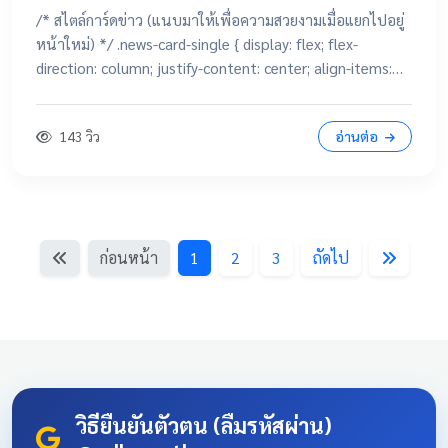
/* สไตล์การ์ดข่าว (แนบมาให้เพื่อความสวยงามเมื่อแยกไปอยู่
หน้าใหม่) */ .news-card-single { display: flex; flex-
direction: column; justify-content: center; align-items:
center; height: 250px; border-radius: 15px; padding: 20px;
text-decoration: none !important; color: white
143 วิว
อ่านต่อ
!important; transition: all 0.3s ease; text-align: center;
box-shadow: 0 4px 10px rgba(0,0,0,0.1); position:
relative; overflow: hidden; margin: 20px auto; width:
100%; max-width: 500px; /* จำกัดความกว้างไม่ให้ยืดเกินไป
ถ้าเปิดในคอม */ background: linear-gradient(135deg,
ก่อนหน้า
1
2
3
ถัดไป
#003366 0%, #004080 100%); border-bottom: 5px solid
#D4AF37; font-family: 'Sarabun', sans-serif; } .news-card-
single:hover { transform: translateY(-8px); box-shadow: 0
12px 20px rgba(0,0,0,0.2); filter: brightness(1.1); } .news-
card-single .card-title { font-size: 22px; font-weight: bold;
z-index: 1; line-height: 1.4; } .news-card-single .card-
subtitle { font-size: 16px; opacity: 0.9; z-index: 1; margin-
วิธียืนยันตัวตน (ลืมรหัสผ่าน)
top: 10px; } .news-card-single::after { content: "🏆";