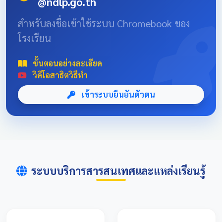
@ndlp.go.th
position: absolute; font-size: 8rem; bottom: -20px; right:
-10px; opacity: 0.1; } .news-header-box { text-align:
สำหรับลงชื่อเข้าใช้ระบบ Chromebook ของ
center; font-family: 'Sarabun', sans-serif; padding: 20px;
โรงเรียน
max-width: 800px; margin: 0 auto; } 📌 ข่าวประชาสัมพันธ์
และลิงก์รับสมัคร คลิกที่แบนเนอร์ด้านล่างเพื่อเข้าสู่ระบบการ
แข่งขันและดูรายละเอียดเพิ่มเติม การแข่งขันศิลปหัตถกรรม
ขั้นตอนอย่างละเอียด
นักเรียนครั้งที่ 73 โซนอุบลเหนือ จังหวัดอุบลราชธานี
วิดีโอสาธิตวิธีทำ
เข้าระบบยืนยันตัวตน
ระบบบริการสารสนเทศและแหล่งเรียนรู้