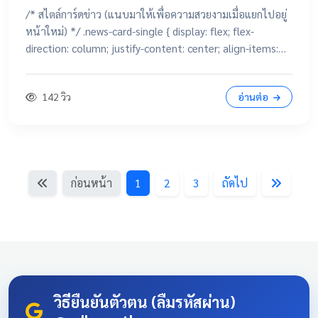
/* สไตล์การ์ดข่าว (แนบมาให้เพื่อความสวยงามเมื่อแยกไปอยู่
หน้าใหม่) */ .news-card-single { display: flex; flex-
direction: column; justify-content: center; align-items:
center; height: 250px; border-radius: 15px; padding: 20px;
text-decoration: none !important; color: white
142 วิว
อ่านต่อ
!important; transition: all 0.3s ease; text-align: center;
box-shadow: 0 4px 10px rgba(0,0,0,0.1); position:
relative; overflow: hidden; margin: 20px auto; width:
100%; max-width: 500px; /* จำกัดความกว้างไม่ให้ยืดเกินไป
ถ้าเปิดในคอม */ background: linear-gradient(135deg,
ก่อนหน้า
1
2
3
ถัดไป
#003366 0%, #004080 100%); border-bottom: 5px solid
#D4AF37; font-family: 'Sarabun', sans-serif; } .news-card-
single:hover { transform: translateY(-8px); box-shadow: 0
12px 20px rgba(0,0,0,0.2); filter: brightness(1.1); } .news-
card-single .card-title { font-size: 22px; font-weight: bold;
z-index: 1; line-height: 1.4; } .news-card-single .card-
subtitle { font-size: 16px; opacity: 0.9; z-index: 1; margin-
วิธียืนยันตัวตน (ลืมรหัสผ่าน)
top: 10px; } .news-card-single::after { content: "🏆";