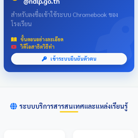
@ndlp.go.th
position: absolute; font-size: 8rem; bottom: -20px; right:
-10px; opacity: 0.1; } .news-header-box { text-align:
สำหรับลงชื่อเข้าใช้ระบบ Chromebook ของ
center; font-family: 'Sarabun', sans-serif; padding: 20px;
โรงเรียน
max-width: 800px; margin: 0 auto; } 📌 ข่าวประชาสัมพันธ์
และลิงก์รับสมัคร คลิกที่แบนเนอร์ด้านล่างเพื่อเข้าสู่ระบบการ
แข่งขันและดูรายละเอียดเพิ่มเติม การแข่งขันศิลปหัตถกรรม
ขั้นตอนอย่างละเอียด
นักเรียนครั้งที่ 73 โซนอุบลเหนือ จังหวัดอุบลราชธานี
วิดีโอสาธิตวิธีทำ
เข้าระบบยืนยันตัวตน
ระบบบริการสารสนเทศและแหล่งเรียนรู้