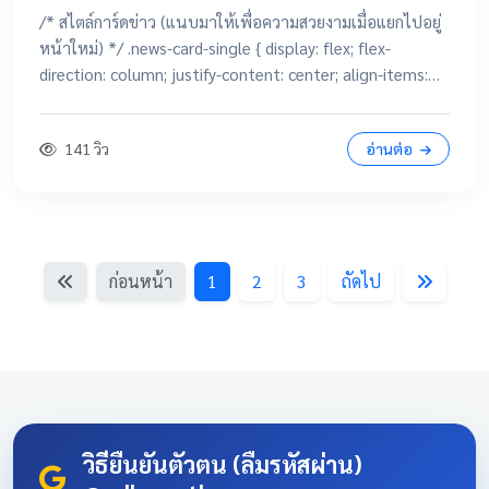
/* สไตล์การ์ดข่าว (แนบมาให้เพื่อความสวยงามเมื่อแยกไปอยู่
หน้าใหม่) */ .news-card-single { display: flex; flex-
direction: column; justify-content: center; align-items:
center; height: 250px; border-radius: 15px; padding: 20px;
text-decoration: none !important; color: white
141 วิว
อ่านต่อ
!important; transition: all 0.3s ease; text-align: center;
box-shadow: 0 4px 10px rgba(0,0,0,0.1); position:
relative; overflow: hidden; margin: 20px auto; width:
100%; max-width: 500px; /* จำกัดความกว้างไม่ให้ยืดเกินไป
ถ้าเปิดในคอม */ background: linear-gradient(135deg,
ก่อนหน้า
1
2
3
ถัดไป
#003366 0%, #004080 100%); border-bottom: 5px solid
#D4AF37; font-family: 'Sarabun', sans-serif; } .news-card-
single:hover { transform: translateY(-8px); box-shadow: 0
12px 20px rgba(0,0,0,0.2); filter: brightness(1.1); } .news-
card-single .card-title { font-size: 22px; font-weight: bold;
z-index: 1; line-height: 1.4; } .news-card-single .card-
subtitle { font-size: 16px; opacity: 0.9; z-index: 1; margin-
วิธียืนยันตัวตน (ลืมรหัสผ่าน)
top: 10px; } .news-card-single::after { content: "🏆";