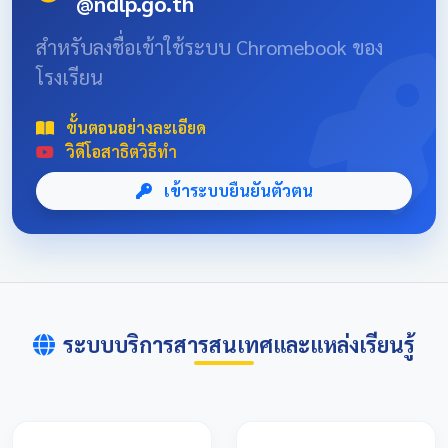
@ndlp.go.th
position: absolute; font-size: 8rem; bottom: -20px; right:
-10px; opacity: 0.1; } .news-header-box { text-align:
สำหรับลงชื่อเข้าใช้ระบบ Chromebook ของ
center; font-family: 'Sarabun', sans-serif; padding: 20px;
โรงเรียน
max-width: 800px; margin: 0 auto; } 📌 ข่าวประชาสัมพันธ์
และลิงก์รับสมัคร คลิกที่แบนเนอร์ด้านล่างเพื่อเข้าสู่ระบบการ
แข่งขันและดูรายละเอียดเพิ่มเติม การแข่งขันศิลปหัตถกรรม
ขั้นตอนอย่างละเอียด
นักเรียนครั้งที่ 73 โซนอุบลเหนือ จังหวัดอุบลราชธานี
วิดีโอสาธิตวิธีทำ
เข้าระบบยืนยันตัวตน
ระบบบริการสารสนเทศและแหล่งเรียนรู้