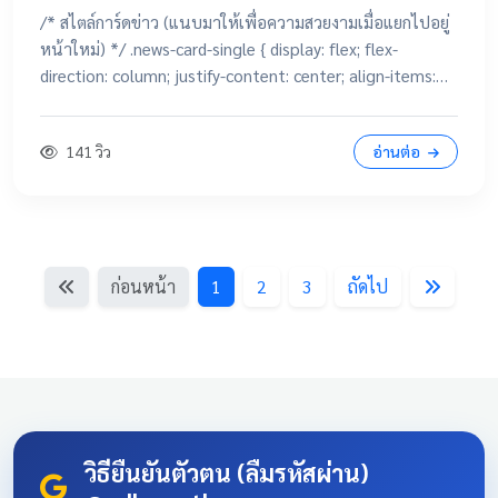
/* สไตล์การ์ดข่าว (แนบมาให้เพื่อความสวยงามเมื่อแยกไปอยู่
หน้าใหม่) */ .news-card-single { display: flex; flex-
direction: column; justify-content: center; align-items:
center; height: 250px; border-radius: 15px; padding: 20px;
text-decoration: none !important; color: white
141 วิว
อ่านต่อ
!important; transition: all 0.3s ease; text-align: center;
box-shadow: 0 4px 10px rgba(0,0,0,0.1); position:
relative; overflow: hidden; margin: 20px auto; width:
100%; max-width: 500px; /* จำกัดความกว้างไม่ให้ยืดเกินไป
ถ้าเปิดในคอม */ background: linear-gradient(135deg,
ก่อนหน้า
1
2
3
ถัดไป
#003366 0%, #004080 100%); border-bottom: 5px solid
#D4AF37; font-family: 'Sarabun', sans-serif; } .news-card-
single:hover { transform: translateY(-8px); box-shadow: 0
12px 20px rgba(0,0,0,0.2); filter: brightness(1.1); } .news-
card-single .card-title { font-size: 22px; font-weight: bold;
z-index: 1; line-height: 1.4; } .news-card-single .card-
subtitle { font-size: 16px; opacity: 0.9; z-index: 1; margin-
วิธียืนยันตัวตน (ลืมรหัสผ่าน)
top: 10px; } .news-card-single::after { content: "🏆";