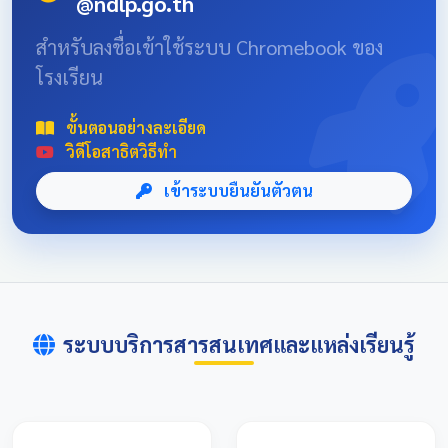
@ndlp.go.th
position: absolute; font-size: 8rem; bottom: -20px; right:
-10px; opacity: 0.1; } .news-header-box { text-align:
สำหรับลงชื่อเข้าใช้ระบบ Chromebook ของ
center; font-family: 'Sarabun', sans-serif; padding: 20px;
โรงเรียน
max-width: 800px; margin: 0 auto; } 📌 ข่าวประชาสัมพันธ์
และลิงก์รับสมัคร คลิกที่แบนเนอร์ด้านล่างเพื่อเข้าสู่ระบบการ
แข่งขันและดูรายละเอียดเพิ่มเติม การแข่งขันศิลปหัตถกรรม
ขั้นตอนอย่างละเอียด
นักเรียนครั้งที่ 73 โซนอุบลเหนือ จังหวัดอุบลราชธานี
วิดีโอสาธิตวิธีทำ
เข้าระบบยืนยันตัวตน
ระบบบริการสารสนเทศและแหล่งเรียนรู้