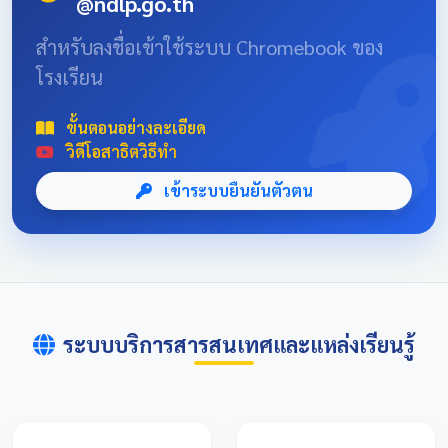
@ndlp.go.th
position: absolute; font-size: 8rem; bottom: -20px; right:
-10px; opacity: 0.1; } .news-header-box { text-align:
สำหรับลงชื่อเข้าใช้ระบบ Chromebook ของ
center; font-family: 'Sarabun', sans-serif; padding: 20px;
โรงเรียน
max-width: 800px; margin: 0 auto; } 📌 ข่าวประชาสัมพันธ์
และลิงก์รับสมัคร คลิกที่แบนเนอร์ด้านล่างเพื่อเข้าสู่ระบบการ
แข่งขันและดูรายละเอียดเพิ่มเติม การแข่งขันศิลปหัตถกรรม
ขั้นตอนอย่างละเอียด
นักเรียนครั้งที่ 73 โซนอุบลเหนือ จังหวัดอุบลราชธานี
วิดีโอสาธิตวิธีทำ
เข้าระบบยืนยันตัวตน
ระบบบริการสารสนเทศและแหล่งเรียนรู้