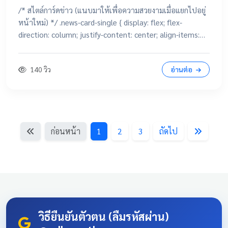
/* สไตล์การ์ดข่าว (แนบมาให้เพื่อความสวยงามเมื่อแยกไปอยู่
หน้าใหม่) */ .news-card-single { display: flex; flex-
direction: column; justify-content: center; align-items:
center; height: 250px; border-radius: 15px; padding: 20px;
text-decoration: none !important; color: white
140 วิว
อ่านต่อ
!important; transition: all 0.3s ease; text-align: center;
box-shadow: 0 4px 10px rgba(0,0,0,0.1); position:
relative; overflow: hidden; margin: 20px auto; width:
100%; max-width: 500px; /* จำกัดความกว้างไม่ให้ยืดเกินไป
ถ้าเปิดในคอม */ background: linear-gradient(135deg,
ก่อนหน้า
1
2
3
ถัดไป
#003366 0%, #004080 100%); border-bottom: 5px solid
#D4AF37; font-family: 'Sarabun', sans-serif; } .news-card-
single:hover { transform: translateY(-8px); box-shadow: 0
12px 20px rgba(0,0,0,0.2); filter: brightness(1.1); } .news-
card-single .card-title { font-size: 22px; font-weight: bold;
z-index: 1; line-height: 1.4; } .news-card-single .card-
subtitle { font-size: 16px; opacity: 0.9; z-index: 1; margin-
วิธียืนยันตัวตน (ลืมรหัสผ่าน)
top: 10px; } .news-card-single::after { content: "🏆";