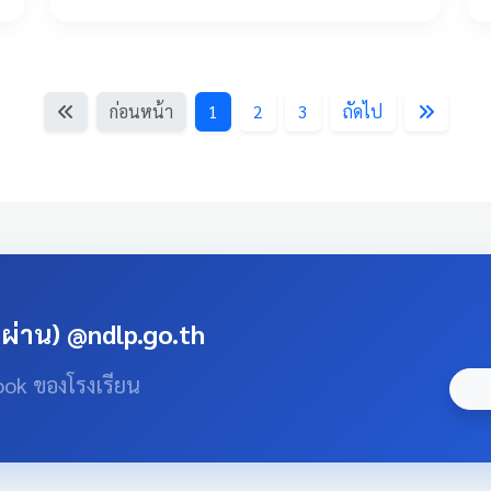
ก่อนหน้า
1
2
3
ถัดไป
สผ่าน) @ndlp.go.th
ook ของโรงเรียน