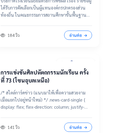
ประกาศโรงเรียนมัธยมตระการพืชผล เรื่อง รายชื่อผู้
กรรมการสถานศึกษาขั้นพื้นฐาน
ได้รับการคัดเลือกเป็นผู้แทนองค์กรปกครองส่วน
ท้องถิ่น ในคณะกรรมการสถานศึกษาขั้นพื้นฐาน
โรงเรียนมัธยมตระการพืชผล 📂 คลิกเพื่อดูราย
ละเอียด / เอกสารแนบ ดูไฟล์ประกาศขนาดเต็ม
184 วิว
อ่านต่อ
28 มีนาคม 2569
การแข่งขันศิลปหัตถกรรมนักเรียน ครั้ง
ที่ 73 (โซนอุบลเหนือ)
/* สไตล์การ์ดข่าว (แนบมาให้เพื่อความสวยงาม
เมื่อแยกไปอยู่หน้าใหม่) */ .news-card-single {
display: flex; flex-direction: column; justify-
content: center; align-items: center; height:
250px; border-radius: 15px; padding: 20px;
141 วิว
อ่านต่อ
text-decoration: none !important; color: white