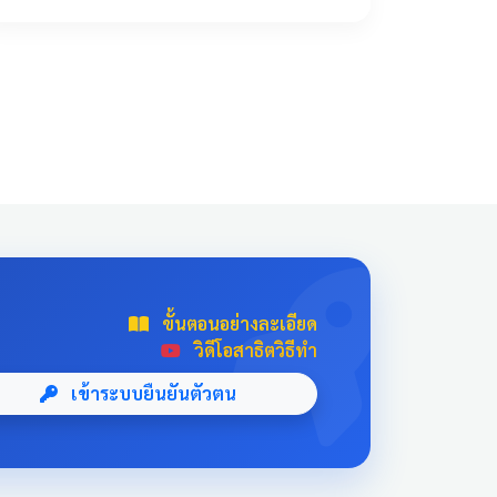
!important; transition: all 0.3s ease; text-
align: center; box-shadow: 0 4px 10px
rgba(0,0,0,0.1); position: relative; overflow:
hidden; margin: 20px auto; width: 100%; max-
width: 500px; /* จำกัดความกว้างไม่ให้ยืดเกินไป
ถ้าเปิดในคอม */ background: linear-
gradient(135deg, #003366 0%, #004080
100%); border-bottom: 5px solid #D4AF37;
font-family: 'Sarabun', sans-serif; } .news-card-
single:hover { transform: translateY(-8px);
box-shadow: 0 12px 20px rgba(0,0,0,0.2); filter:
brightness(1.1); } .news-card-single .card-title {
ขั้นตอนอย่างละเอียด
font-size: 22px; font-weight: bold; z-index: 1;
วิดีโอสาธิตวิธีทำ
line-height: 1.4; } .news-card-single .card-
subtitle { font-size: 16px; opacity: 0.9; z-index:
เข้าระบบยืนยันตัวตน
1; margin-top: 10px; } .news-card-single::after {
content: "🏆"; position: absolute; font-size:
8rem; bottom: -20px; right: -10px; opacity: 0.1;
} .news-header-box { text-align: center; font-