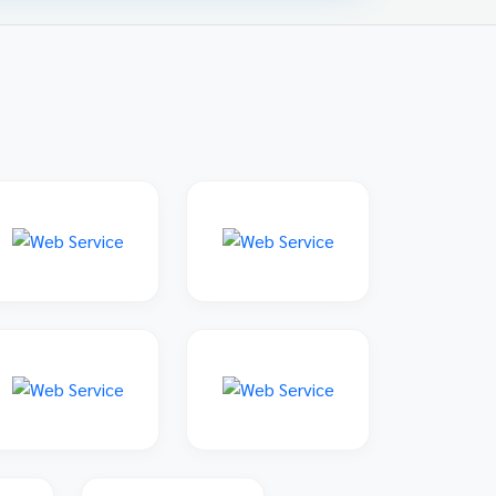
family: 'Sarabun', sans-serif; padding: 20px;
max-width: 800px; margin: 0 auto; } 📌 ข่าว
ประชาสัมพันธ์และลิงก์รับสมัคร คลิกที่แบนเนอร์
ด้านล่างเพื่อเข้าสู่ระบบการแข่งขันและดูราย
ละเอียดเพิ่มเติม การแข่งขันศิลปหัตถกรรมนักเรียน
ครั้งที่ 73 โซนอุบลเหนือ จังหวัดอุบลราชธานี