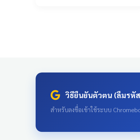
วิธียืนยันตัวตน (ลืมรหั
สำหรับลงชื่อเข้าใช้ระบบ Chromeb