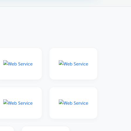
family: 'Sarabun', sans-serif; padding: 20px;
max-width: 800px; margin: 0 auto; } 📌 ข่าว
ประชาสัมพันธ์และลิงก์รับสมัคร คลิกที่แบนเนอร์
ด้านล่างเพื่อเข้าสู่ระบบการแข่งขันและดูราย
ละเอียดเพิ่มเติม การแข่งขันศิลปหัตถกรรมนักเรียน
ครั้งที่ 73 โซนอุบลเหนือ จังหวัดอุบลราชธานี