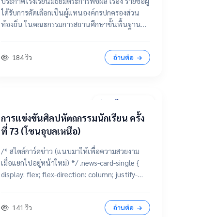
ประกาศโรงเรียนมัธยมตระการพืชผล เรื่อง รายชื่อผู้
กรรมการสถานศึกษาขั้นพื้นฐาน
ได้รับการคัดเลือกเป็นผู้แทนองค์กรปกครองส่วน
ท้องถิ่น ในคณะกรรมการสถานศึกษาขั้นพื้นฐาน
โรงเรียนมัธยมตระการพืชผล 📂 คลิกเพื่อดูราย
ละเอียด / เอกสารแนบ ดูไฟล์ประกาศขนาดเต็ม
184 วิว
อ่านต่อ
28 มีนาคม 2569
การแข่งขันศิลปหัตถกรรมนักเรียน ครั้ง
ที่ 73 (โซนอุบลเหนือ)
/* สไตล์การ์ดข่าว (แนบมาให้เพื่อความสวยงาม
เมื่อแยกไปอยู่หน้าใหม่) */ .news-card-single {
display: flex; flex-direction: column; justify-
content: center; align-items: center; height:
250px; border-radius: 15px; padding: 20px;
141 วิว
อ่านต่อ
text-decoration: none !important; color: white