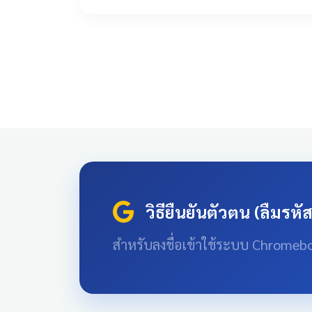
วิธียืนยันตัวตน (ลืมรหั
สำหรับลงชื่อเข้าใช้ระบบ Chromeb