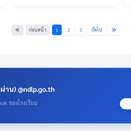
ก่อนหน้า
1
2
3
ถัดไป
สผ่าน) @ndlp.go.th
ook ของโรงเรียน