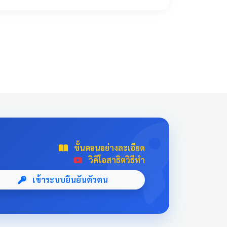
!important; transition: all 0.3s ease; text-
align: center; box-shadow: 0 4px 10px
rgba(0,0,0,0.1); position: relative; overflow:
hidden; margin: 20px auto; width: 100%; max-
width: 500px; /* จำกัดความกว้างไม่ให้ยืดเกินไป
ถ้าเปิดในคอม */ background: linear-
gradient(135deg, #003366 0%, #004080
100%); border-bottom: 5px solid #D4AF37;
font-family: 'Sarabun', sans-serif; } .news-card-
single:hover { transform: translateY(-8px);
box-shadow: 0 12px 20px rgba(0,0,0,0.2); filter:
brightness(1.1); } .news-card-single .card-title {
ขั้นตอนอย่างละเอียด
font-size: 22px; font-weight: bold; z-index: 1;
วิดีโอสาธิตวิธีทำ
line-height: 1.4; } .news-card-single .card-
subtitle { font-size: 16px; opacity: 0.9; z-index:
เข้าระบบยืนยันตัวตน
1; margin-top: 10px; } .news-card-single::after {
content: "🏆"; position: absolute; font-size:
8rem; bottom: -20px; right: -10px; opacity: 0.1;
} .news-header-box { text-align: center; font-