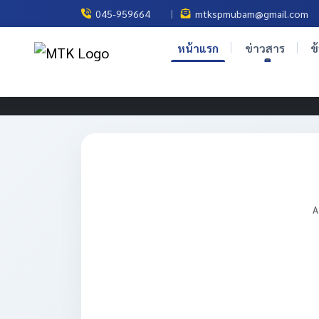
|
045-959664
mtkspmubam@gmail.com
หน้าแรก
ข่าวสาร
ข
A